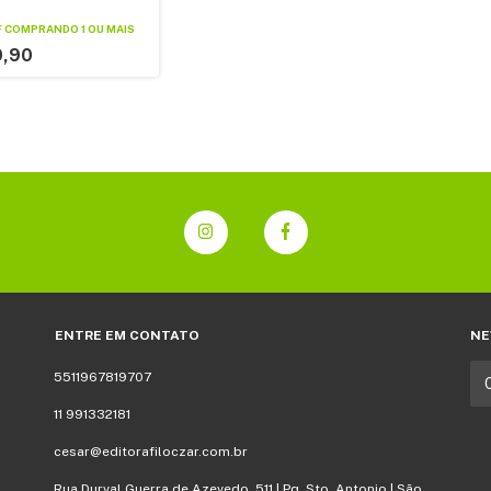
F
COMPRANDO 1 OU MAIS
,90
ENTRE EM CONTATO
NE
5511967819707
11 991332181
cesar@editorafiloczar.com.br
Rua Durval Guerra de Azevedo, 511 | Pq. Sto. Antonio | São