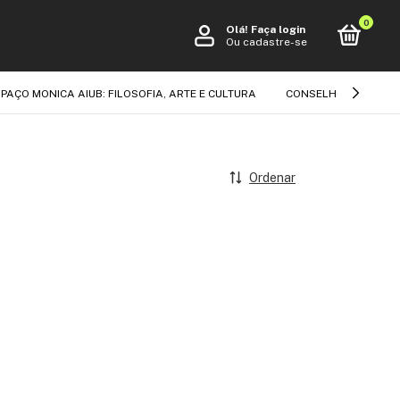
0
Olá!
Faça login
Ou cadastre-se
PAÇO MONICA AIUB: FILOSOFIA, ARTE E CULTURA
CONSELHO EDITORIA
Ordenar