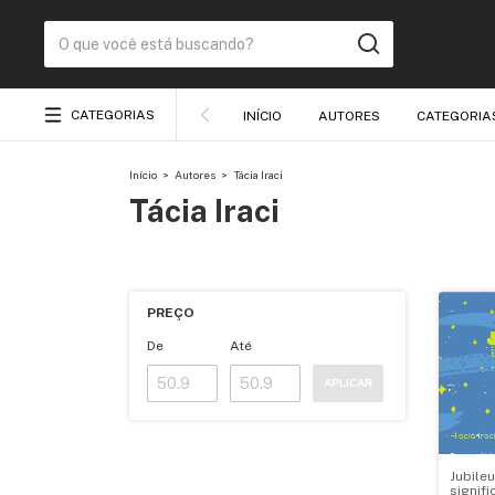
CATEGORIAS
INÍCIO
AUTORES
CATEGORIA
Início
>
Autores
>
Tácia Iraci
Tácia Iraci
PREÇO
De
Até
APLICAR
Jubileu
signif