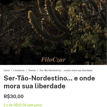
Início
>
Literatura
>
Poesia
>
Ser-Tão-Nordestino... e onde mora sua liberdade
Ser-Tão-Nordestino... e onde
mora sua liberdade
R$30,00
2
x
de
R$15,00
sem juros