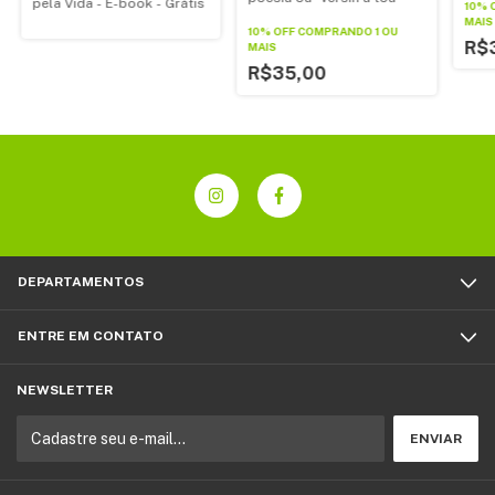
pela Vida - E-book - Grátis
10% 
MAIS
10% OFF
COMPRANDO 1 OU
R$
MAIS
R$35,00
DEPARTAMENTOS
ENTRE EM CONTATO
NEWSLETTER